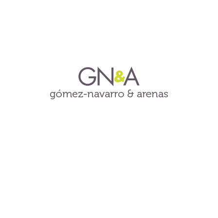
Reforma Terminada
DATOS DE CONTACTO
gómez-navarro & arenas
Asesoría y Ejecución